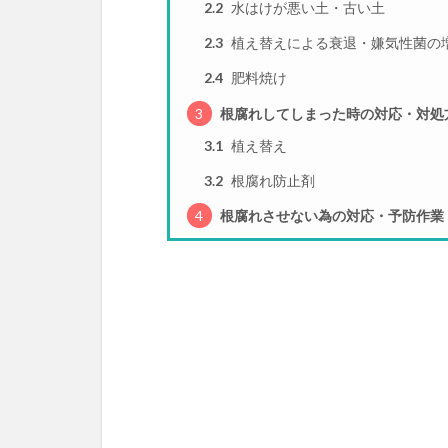
2.2
水はけが悪い土・古い土
2.3
植え替えによる衰退・嫌気性菌の
2.4
肥料焼け
3
根腐れしてしまった時の対応・対処
3.1
植え替え
3.2
根腐れ防止剤
4
根腐れさせない為の対応・予防作業