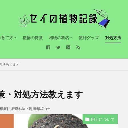
の育て方
植物の特徴
植物の科名
便利グッズ
対処方法
について
について
と水やりについて
ドロカルチャー（水耕栽培）について
サトイモ科
方法教えます
策・対処方法教えます
根腐れ
,
根腐れ防止剤
,
珪酸塩白土
用土について