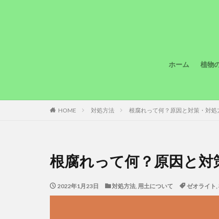
ホーム
植物
植物
用土
肥料
ハイ
HOME
対処方法
根腐れって何？原因と対策・対処
根腐れって何？原因と対
2022年1月23日
対処方法
,
用土について
ゼオライト
,